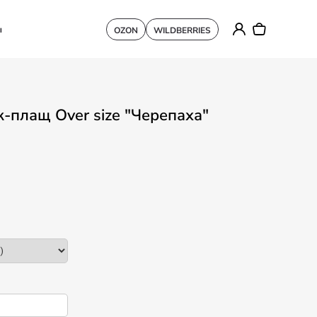
ы
OZON
WILDBERRIES
-плащ Over size "Черепаха"