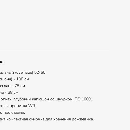
ия
льный (over size) 52-60
юшона) - 108 см
еглан - 78 см
а - 38 см
опках, глубокий капюшон со шнурком. ПЭ 100%
ющая пропитка WR
о проклеены.
дит компактная сумочка для хранения дождевика.