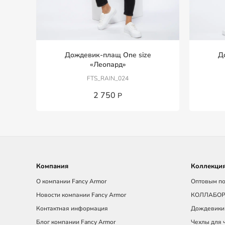
Дождевик-плащ One size
Д
«Леопард»
FTS_RAIN_024
2 750
Р
Компания
Коллекция
О компании Fancy Armor
Оптовым по
Новости компании Fancy Armor
КОЛЛАБО
Контактная информация
Дождевики
Блог компании Fancy Armor
Чехлы для 