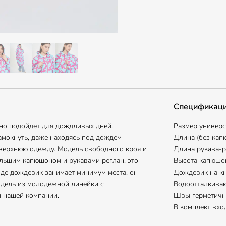
Спецификац
но подойдет для дождливых дней.
Размер универса
амокнуть, даже находясь под дождем
Длина (без кап
а верхнюю одежду. Модель свободного кроя и
Длина рукава-р
льшим капюшоном и рукавами реглан, это
Высота капюшон
де дождевик занимает минимум места, он
Дождевик на кн
Модель из молодежной линейки с
Водоотталкива
 нашей компании.
Швы герметичн
В комплект вхо