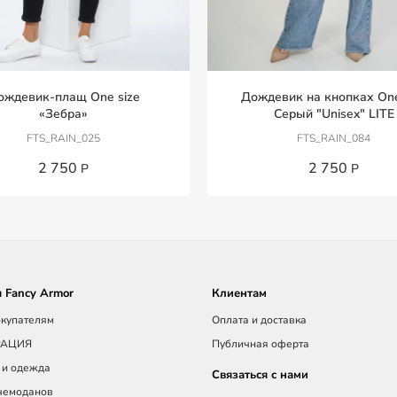
ождевик-плащ One size
Дождевик на кнопках One
«Зебра»
Серый "Unisex" LITE
FTS_RAIN_025
FTS_RAIN_084
2 750
2 750
Р
Р
 Fancy Armor
Клиентам
купателям
Оплата и доставка
РАЦИЯ
Публичная оферта
 и одежда
Связаться с нами
чемоданов