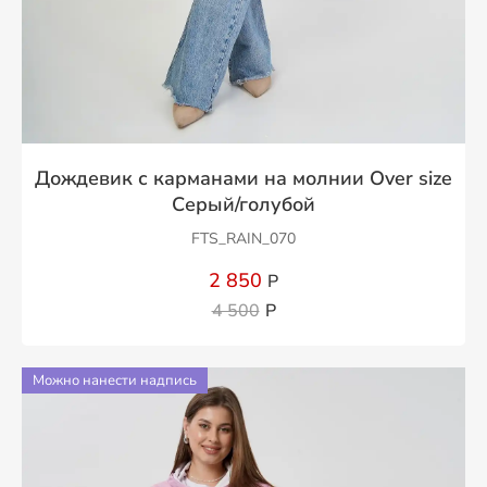
Дождевик с карманами на молнии Over size
Серый/голубой
FTS_RAIN_070
2 850
Р
4 500
Р
Можно нанести надпись