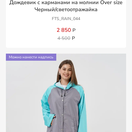
Дождевик с карманами на молнии Over size
Черный/светоотражайка
FTS_RAIN_044
2 850
Р
4 500
Р
Можно нанести надпись