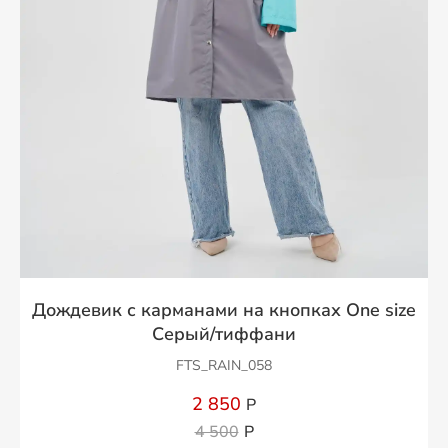
Дождевик с карманами на кнопках One size
Серый/тиффани
FTS_RAIN_058
2 850
Р
4 500
Р