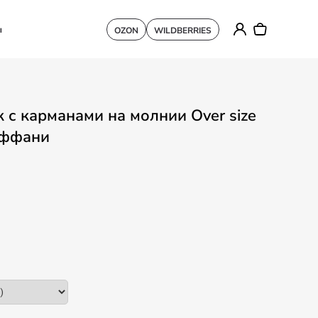
ы
OZON
WILDBERRIES
 с карманами на молнии Over size
иффани