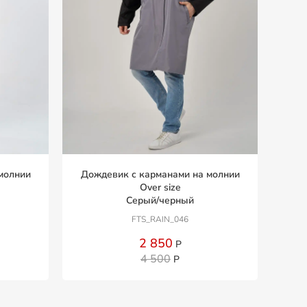
молнии
Дождевик с карманами на молнии
Over size
Серый/черный
FTS_RAIN_046
2 850
Р
4 500
Р