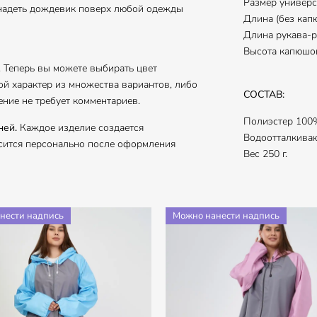
Размер универса
 надеть дождевик поверх любой одежды
Длина (без кап
Длина рукава-р
Высота капюшон
. Теперь вы можете выбирать цвет
ой характер из множества вариантов, либо
СОСТАВ:
ение не требует комментариев.
Полиэстер 100
ней.
Каждое изделие создается
Водоотталкива
осится персонально после оформления
Вес 250 г.
нести надпись
Можно нанести надпись