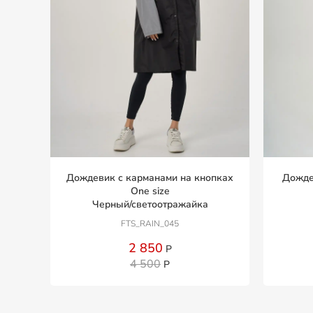
Дождевик с карманами на кнопках
Дожде
One size
Черный/светоотражайка
FTS_RAIN_045
2 850
Р
4 500
Р