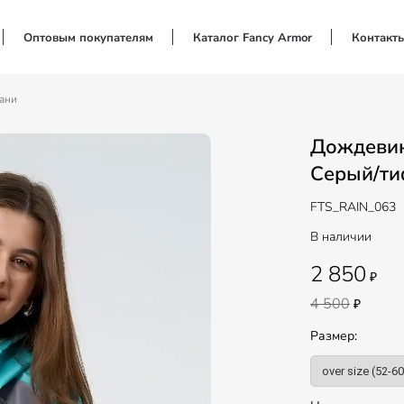
Оптовым покупателям
Каталог Fancy Armor
Контакт
ани
Дождевик
Серый/т
FTS_RAIN_063
В наличии
2 850
₽
4 500
₽
Размер: