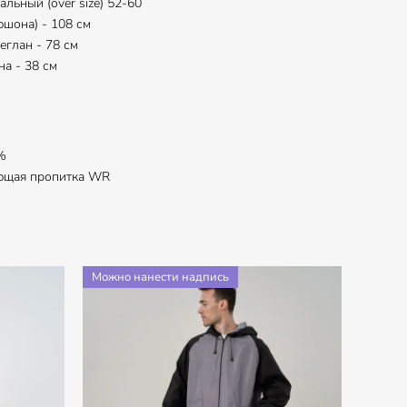
льный (over size) 52-60
юшона) - 108 см
еглан - 78 см
а - 38 см
%
ющая пропитка WR
Можно нанести надпись