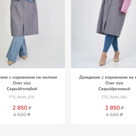
вик с карманами на молнии
Дождевик с карманами на 
Over size
Over size
Серый/голубой
Серый/розовый
FTS_RAIN_070
FTS_RAIN_062
2 850
2 850
Р
Р
4 500
4 500
Р
Р