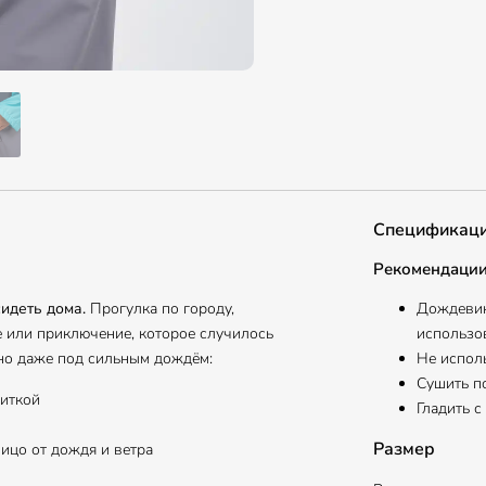
Спецификац
Рекомендации
сидеть дома.
Прогулка по городу,
Дождевик
фе или приключение, которое случилось
использо
но даже под сильным дождём:
Не испол
Сушить п
питкой
Гладить с
Размер
ицо от дождя и ветра