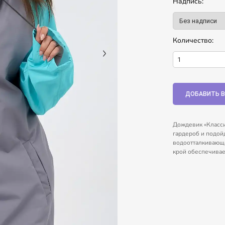
Надпись:
Количество:
Дождевик «Класси
гардероб и подой
водоотталкивающа
крой обеспечивае