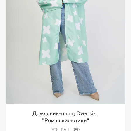
Дождевик-плащ Over size
"Ромашкилютики"
FTS_RAIN_080