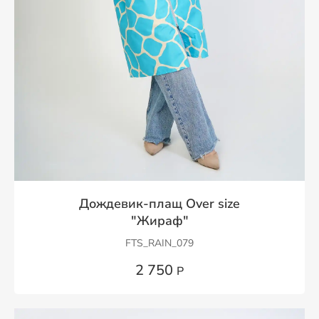
Дождевик-плащ Over size
"Жираф"
FTS_RAIN_079
2 750
Р